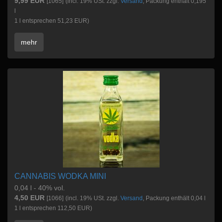
9,99 EUR
[1065]
(incl. 19% USt. zzgl.
Versand
, Packung enthält 0,195
l
1 l entsprechen 51,23 EUR)
mehr
CANNABIS WODKA MINI
0,04 l - 40% vol.
4,50 EUR
[1066]
(incl. 19% USt. zzgl.
Versand
, Packung enthält 0,04 l
1 l entsprechen 112,50 EUR)