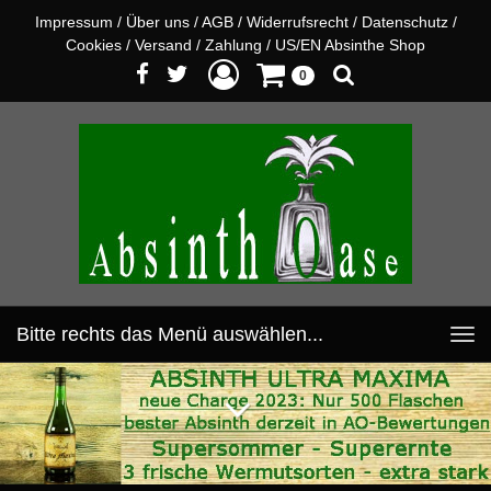
Impressum
/
Über uns
/
AGB
/
Widerrufsrecht
/
Datenschutz
/
Cookies
/
Versand
/
Zahlung
/
US/EN Absinthe Shop
0
Bitte rechts das Menü auswählen...
Toggle
navigation