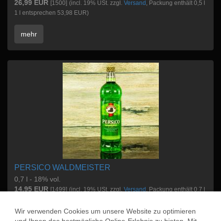
26,99 EUR
[1500]
(incl. 19% USt. zzgl.
Versand
, Packung enthält 0,5 l
1 l entsprechen 53,98 EUR)
mehr
PERSICO WALDMEISTER
0,7 l - 18% vol.
14,95 EUR
[1499]
(incl. 19% USt. zzgl.
Versand
, Packung enthält 0,7 l
1 l entsprechen 21,36 EUR)
Wir verwenden Cookies um unsere Website zu optimieren
mehr