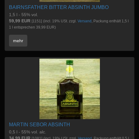
BAIRNSFATHER BITTER ABSINTH JUMBO
1,5 l - 55% vol.
59,99 EUR
[1151]
(incl. 19% USt. zzgl.
Versand
, Packung enthält 1,5 l
1 l entsprechen 39,99 EUR)
mehr
MARTIN SEBOR ABSINTH
0,5 l - 55% vol. alc.
34,99 EUR
[1081]
(incl. 19% USt. zzgl.
Versand
, Packung enthält 0,5 l