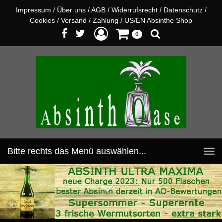
Impressum
/
Über uns
/
AGB
/
Widerrufsrecht
/
Datenschutz
/
Cookies
/
Versand
/
Zahlung
/
US/EN Absinthe Shop
0
Bitte rechts das Menü auswählen...
Toggle
navigation