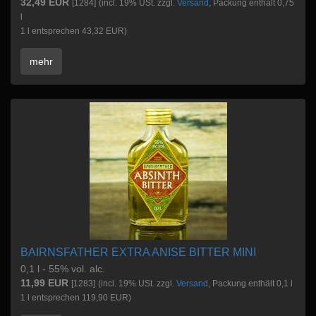
32,49 EUR
[1284]
(incl. 19% USt. zzgl.
Versand
, Packung enthält 0,75
l
1 l entsprechen 43,32 EUR)
mehr
BAIRNSFATHER EXTRA ANISE BITTER MINI
0,1 l - 55% vol. alc.
11,99 EUR
[1283]
(incl. 19% USt. zzgl.
Versand
, Packung enthält 0,1 l
1 l entsprechen 119,90 EUR)