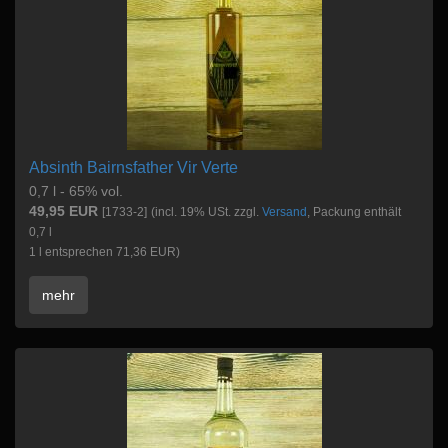
Absinth Bairnsfather Vir Verte
0,7 l - 65% vol.
49,95 EUR
[1733-2]
(incl. 19% USt. zzgl.
Versand
, Packung enthält
0,7 l
1 l entsprechen 71,36 EUR)
mehr