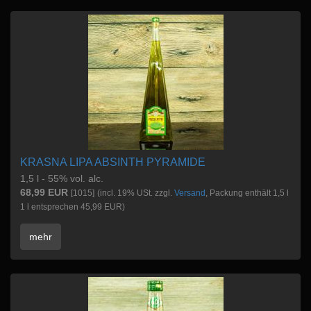
KRASNA LIPA ABSINTH PYRAMIDE
1,5 l - 55% vol. alc.
68,99 EUR
[1015]
(incl. 19% USt. zzgl.
Versand
, Packung enthält 1,5 l
1 l entsprechen 45,99 EUR)
mehr