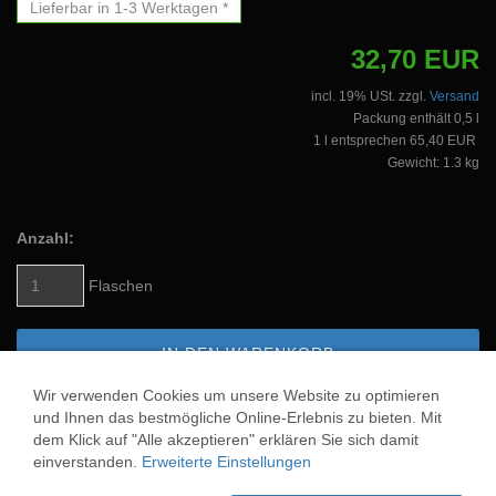
Lieferbar in 1-3 Werktagen *
32,70 EUR
incl. 19% USt. zzgl.
Versand
Packung enthält 0,5 l
1 l entsprechen 65,40 EUR
Gewicht: 1.3 kg
Anzahl:
Flaschen
IN DEN WARENKORB
Wir verwenden Cookies um unsere Website zu optimieren
AUF DEN MERKZETTEL
und Ihnen das bestmögliche Online-Erlebnis zu bieten. Mit
dem Klick auf "Alle akzeptieren" erklären Sie sich damit
einverstanden.
Erweiterte Einstellungen