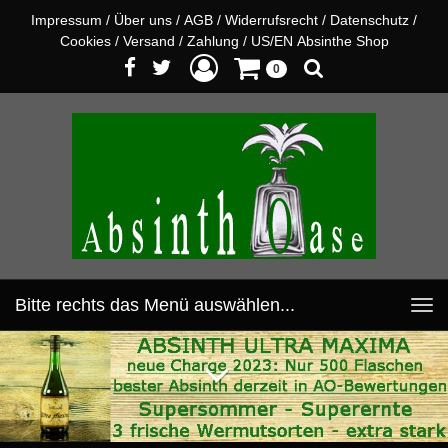
Impressum
/
Über uns
/
AGB
/
Widerrufsrecht
/
Datenschutz
/
Cookies
/
Versand
/
Zahlung
/
US/EN Absinthe Shop
0
Bitte rechts das Menü auswählen...
Toggle
navigation