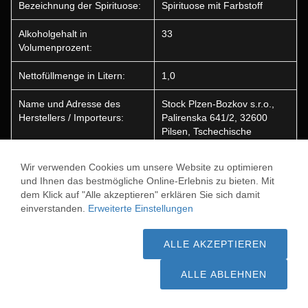
Bezeichnung der Spirituose:
Spirituose mit Farbstoff
Alkoholgehalt in
33
Volumenprozent:
Nettofüllmenge in Litern:
1,0
Name und Adresse des
Stock Plzen-Bozkov s.r.o.,
Herstellers / Importeurs:
Palirenska 641/2, 32600
Pilsen, Tschechische
Republik
Wir verwenden Cookies um unsere Website zu optimieren
Ursprungsland:
Tschechien
und Ihnen das bestmögliche Online-Erlebnis zu bieten. Mit
dem Klick auf "Alle akzeptieren" erklären Sie sich damit
Enthält Farbstoffe:
Ja
einverstanden.
Erweiterte Einstellungen
Sonstige Spirituosen
BRANDY NAPOLEON ROLAND
ALLE AKZEPTIEREN
ALLE ABLEHNEN
* Gilt für Lieferungen nach Deutschland. Lieferzeiten für andere
Länder und Informationen zur Berechnung des Liefertermins