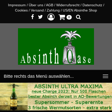
Impressum
/
Über uns
/
AGB
/
Widerrufsrecht
/
Datenschutz
/
Cookies
/
Versand
/
Zahlung
/
US/EN Absinthe Shop
0
Bitte rechts das Menü auswählen...
Toggle
navigation