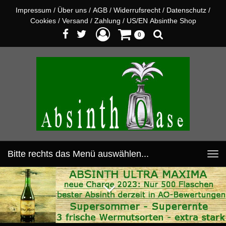
Impressum
/
Über uns
/
AGB
/
Widerrufsrecht
/
Datenschutz
/
Cookies
/
Versand
/
Zahlung
/
US/EN Absinthe Shop
0
Bitte rechts das Menü auswählen...
Toggle
navigation