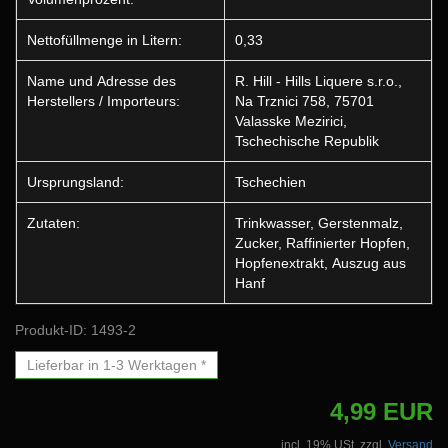
Nettofüllmenge in Litern:
0,33
Name und Adresse des
R. Hill - Hills Liquere s.r.o.,
Herstellers / Importeurs:
Na Trznici 758, 75701
Valasske Mezirici,
Tschechische Republik
Ursprungsland:
Tschechien
Zutaten:
Trinkwasser, Gerstenmalz,
Zucker, Raffinierter Hopfen,
Hopfenextrakt, Auszug aus
Hanf
Produkt-ID: 1493-2
Lieferbar in 1-3 Werktagen *
4,99 EUR
incl. 19% USt. zzgl.
Versand