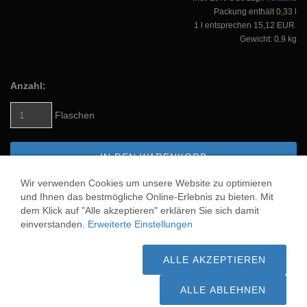
Packung enthält 0,33 l
1 l entsprechen 15,12 EUR
Gewicht: 0.9 kg
Anzahl:
Flaschen
IN DEN WARENKORB
Wir verwenden Cookies um unsere Website zu optimieren
AUF DEN MERKZETTEL
und Ihnen das bestmögliche Online-Erlebnis zu bieten. Mit
dem Klick auf "Alle akzeptieren" erklären Sie sich damit
einverstanden.
Erweiterte Einstellungen
CERVOVICE WORM SPIRIT
ALLE AKZEPTIEREN
ALLE ABLEHNEN
* Gilt für Lieferungen nach Deutschland. Lieferzeiten für andere