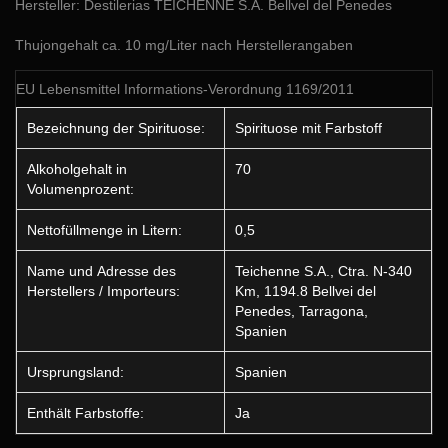
Hersteller: Destilerias TEICHENNE S.A. Bellvel del Penedes
Thujongehalt ca. 10 mg/Liter nach Herstellerangaben
EU Lebensmittel Informations-Verordnung 1169/2011
Bezeichnung der Spirituose:
Spirituose mit Farbstoff
Alkoholgehalt in
70
Volumenprozent:
Nettofüllmenge in Litern:
0,5
Name und Adresse des
Teichenne S.A., Ctra. N-340
Herstellers / Importeurs:
Km, 1194.8 Bellvei del
Penedes, Tarragona,
Spanien
Ursprungsland:
Spanien
Enthält Farbstoffe:
Ja