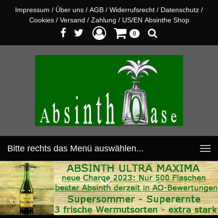
Impressum
/
Über uns
/
AGB
/
Widerrufsrecht
/
Datenschutz
/
Cookies
/
Versand
/
Zahlung
/
US/EN Absinthe Shop
0
Bitte rechts das Menü auswählen...
Toggle
navigation