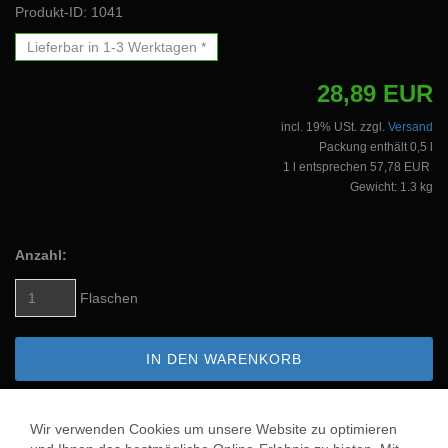
Produkt-ID: 1041
Lieferbar in 1-3 Werktagen *
28,89 EUR
incl. 19% USt. zzgl.
Versand
Packung enthält 0,5 l
1 l entsprechen 57,78 EUR
Gewicht: 1.3 kg
Anzahl:
Flaschen
IN DEN WARENKORB
AUF DEN MERKZETTEL
Wir verwenden Cookies um unsere Website zu optimieren