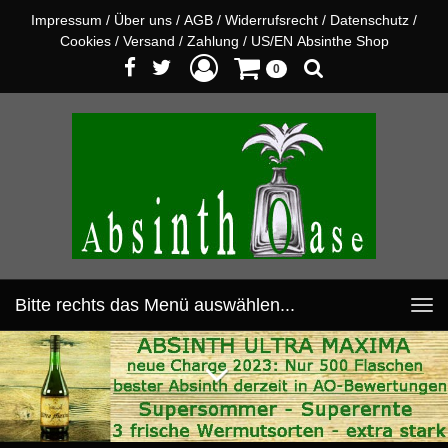
Impressum
/
Über uns
/
AGB
/
Widerrufsrecht
/
Datenschutz
/
Cookies
/
Versand
/
Zahlung
/
US/EN Absinthe Shop
0
Bitte rechts das Menü auswählen...
Toggle
navigation