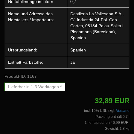
Nettofüllmenge in Litern:
0,7
Name und Adresse des
Destileria La Vallesana S.A.,
Herstellers / Importeurs:
C/. Industria 24-Pol. Can
Cortes, 08184 Palau-Solita i
Plegamans (Barcelona),
Spanien
Ursprungsland:
Spanien
Enthält Farbstoffe:
Ja
Produkt-ID: 1167
Lieferbar in 1-3 Werktagen *
32,89 EUR
incl. 19% USt. zzgl.
Versand
Packung enthält 0,7 l
1 l entsprechen 46,99 EUR
Gewicht: 1.8 kg