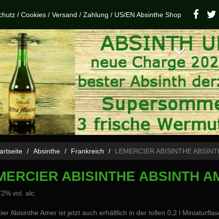
chutz
/
Cookies
/
Versand
/
Zahlung
/
US/EN Absinthe Shop
artseite
Absinthe
Frankreich
LEMERCIER ABISINTHE ABSINT
MERCIER ABISINTHE ABSINTH A
72% vol. alc.
er Abisinthe Amer ist jetzt auch erhältlich in der tollen 0,2 l Miniaturf