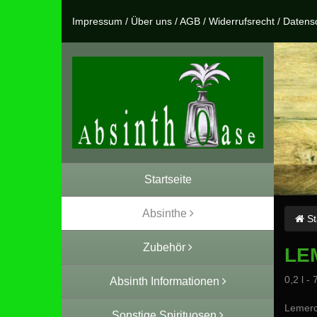
Impressum
/
Über uns
/
AGB
/
Widerrufsrecht
/
Datens
Startseite
Absinthe
St
Zubehör
LE
0,2 l - 
Absinth Informationen
Lemerci
Sonstige Spirituosen