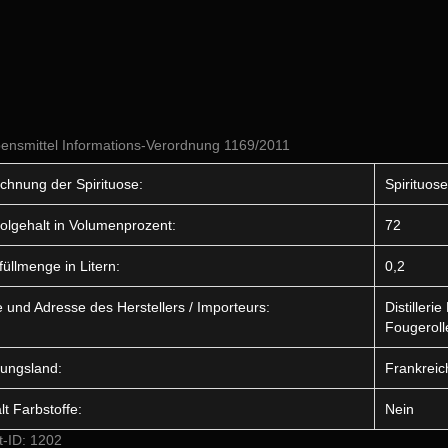
ensmittel Informations-Verordnung 1169/2011
chnung der Spirituose:
Spirituose
olgehalt in Volumenprozent:
72
füllmenge in Litern:
0,2
und Adresse des Herstellers / Importeurs:
Distiller
Fougeroll
ungsland:
Frankreic
lt Farbstoffe:
Nein
t-ID: 1202