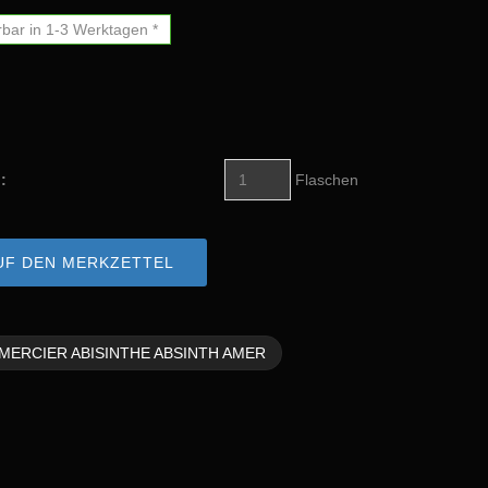
rbar in 1-3 Werktagen *
:
Flaschen
UF DEN MERKZETTEL
MERCIER ABISINTHE ABSINTH AMER