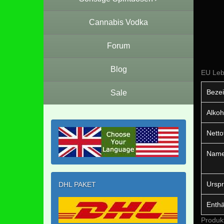
Cannabis Vodka
Forum
Blog
EU Leb
Bezei
Sale
Alkoh
Netto
Name 
Urspr
DHL PAKET
Enthä
Produk