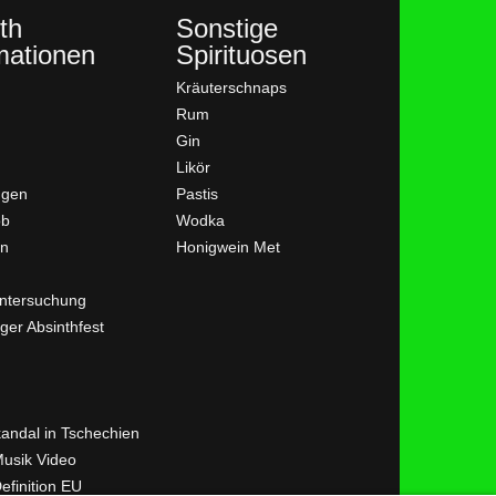
th
Sonstige
mationen
Spirituosen
Kräuterschnaps
Rum
Gin
Likör
ngen
Pastis
ob
Wodka
en
Honigwein Met
ntersuchung
ger Absinthfest
kandal in Tschechien
Musik Video
efinition EU