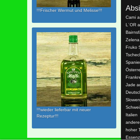
Absi
!!!Frischer Wermut und Melisse!!!
Cami a
L`OR a
Bairns
Zelena
Fruko 
Tschec
Spanie
Österr
Frankr
Jade a
Deutsc
Slowen
Schwei
!!!wieder lieferbar mit neuer
Italien
Rezeptur!!!
andere
hoher 
Essenz