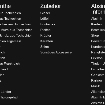
nthe
Zubehör
Absin
Infor
us Tschechien
Gläser
us Tschechien
Löffel
Absinth
father aus Tschechien
Fontaines
Kaufen
 Muza aus Tschechien
Pfeifen
Bestellen
Schulz aus Tschechien
Kräuter
Shop
hien allgemein
Karaffen
Bewertu
n
Shirts
Kundenl
eich
Sonstiges Accessoire
Ranglist
eich
Lexikon
us Frankreich
Thujon U
hland
Eichelber
ien
Gedichte
z
Partner
Musik
 Länder
Alkohols
Thujongehalt
Absinth 
Absinth D