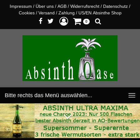
Impressum
/
Über uns
/
AGB
/
Widerrufsrecht
/
Datenschutz
/
Cookies
/
Versand
/
Zahlung
/
US/EN Absinthe Shop
0
Bitte rechts das Menü auswählen...
Toggle
navigation