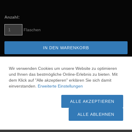
Anzahl:
Flaschen
IN DEN WARENKORB
AUF DEN MERKZETTEL
Wir verwenden Cookies um unsere Website zu optimieren
und Ihnen das bestmögliche Online-Erlebnis zu bieten. Mit
dem Klick auf "Alle akzeptieren" erklären Sie sich damit
einverstanden.
Erweiterte Einstellungen
LEMERCIER ABISINTHE ABSINTH 72 MIDI
LEMERCIER ABISINTHE ABSINTH AMER
ALLE AKZEPTIEREN
ALLE ABLEHNEN
* Gilt für Lieferungen nach Deutschland. Lieferzeiten für andere
Länder und Informationen zur Berechnung des Liefertermins
siehe hier:
Versandinfo