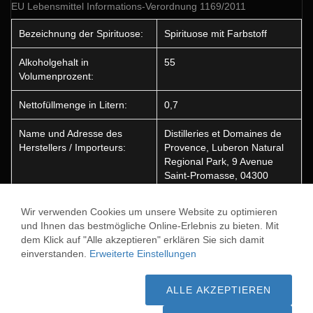
EU Lebensmittel Informations-Verordnung 1169/2011
Bezeichnung der Spirituose:
Spirituose mit Farbstoff
Alkoholgehalt in
55
Volumenprozent:
Nettofüllmenge in Litern:
0,7
Name und Adresse des
Distilleries et Domaines de
Herstellers / Importeurs:
Provence, Luberon Natural
Regional Park, 9 Avenue
Saint-Promasse, 04300
Porcalquier, Frankreich
Wir verwenden Cookies um unsere Website zu optimieren
Ursprungsland:
Frankreich
und Ihnen das bestmögliche Online-Erlebnis zu bieten. Mit
dem Klick auf "Alle akzeptieren" erklären Sie sich damit
Enthält Farbstoffe:
Ja
einverstanden.
Erweiterte Einstellungen
ABSINTH ABSENTE
ABSINTH AUTHENTIQUE 65
ALLE AKZEPTIEREN