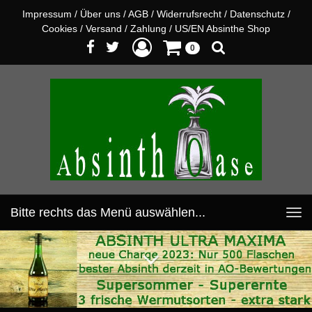
Impressum
/
Über uns
/
AGB
/
Widerrufsrecht
/
Datenschutz
/
Cookies
/
Versand
/
Zahlung
/
US/EN Absinthe Shop
0
Bitte rechts das Menü auswählen...
Toggle
navigation