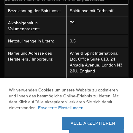
Bezeichnung der Spirituose:
Spirituose mit Farbstoff
Alkoholgehalt in
79
Volumenprozent:
Nettofüllmenge in Litern:
0,5
Name und Adresse des
Wine & Spirit International
Herstellers / Importeurs:
Ltd, Office Suite 613, 24
Arcadia Avenue, London N3
2JU, England
Ursprungsland:
Bulgarien
Wir verwenden Cookies um unsere Website zu optimieren
Enthält Farbstoffe:
Ja
und Ihnen das bestmögliche Online-Erlebnis zu bieten. Mit
dem Klick auf "Alle akzeptieren" erklären Sie sich damit
einverstanden.
Erweiterte Einstellungen
HAPSBURG ABSINTH
HAPSBURG SUPER STRONG ABSINTH
ALLE AKZEPTIEREN