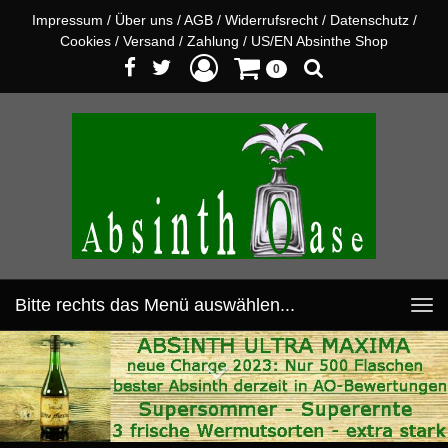
Impressum
/
Über uns
/
AGB
/
Widerrufsrecht
/
Datenschutz
/
Cookies
/
Versand
/
Zahlung
/
US/EN Absinthe Shop
0
Bitte rechts das Menü auswählen...
Toggle
navigation